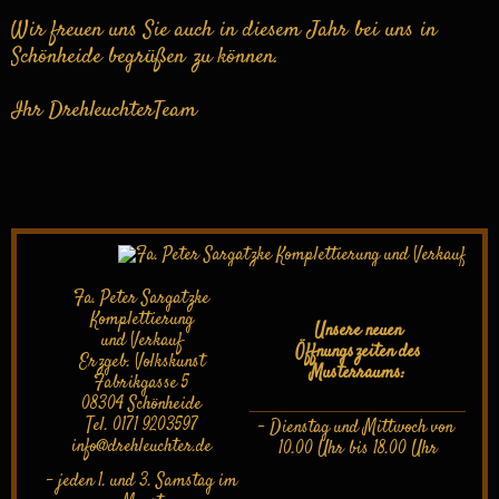
Wir freuen uns Sie auch in diesem Jahr bei uns in
Schönheide begrüßen zu können.
Ihr DrehleuchterTeam
Fa. Peter Sargatzke
Komplettierung
Unsere neuen
und Verkauf
Öffnungszeiten des
Erzgeb. Volkskunst
Musterraums:
Fabrikgasse 5
08304 Schönheide
Tel. 0171 9203597
- Dienstag und Mittwoch von
info
@
drehleuchter.de
10.00 Uhr bis 18.00 Uhr
- jeden 1. und 3. Samstag im